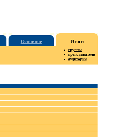
Основное
Итоги
группы
преподаватели
аудитории