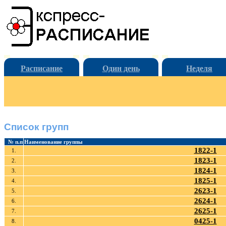
Расписание
Один день
Неделя
Список групп
№ п.п
Наименование группы
1822-1
1.
1823-1
2.
1824-1
3.
1825-1
4.
2623-1
5.
2624-1
6.
2625-1
7.
0425-1
8.