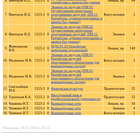
6.
Викторов И.Д.
1523-2
0
Лекция, пр.
84
разработки и защиты баз данных
Экзамен по модулю (ПМ.02
Осуществление интеграции
7.
Викторов И.Д.
1523-2
0
программных модулей, ПМ.11
Консультации
2
Разработка, администрирование и
защита баз данных)
Экзамен по модулю (ПМ.02
Осуществление интеграции
8.
Викторов И.Д.
1523-2
0
программных модулей, ПМ.11
Экзамен
6
Разработка, администрирование и
защита баз данных)
Живодерова
МДК.01.03 Разработка
9.
1523-2
0
Лекция, пр.
140
В.В.
мобильных приложений
Экзамен по модулю (ПМ.01
Разработка модулей
10.
Малинина М.В.
1523-2
0
Консультации
2
программного обеспечения для
компьютерных систем)
Экзамен по модулю (ПМ.01
Разработка модулей
11.
Малинина М.В.
1523-2
0
Экзамен
6
программного обеспечения для
компьютерных систем)
Сенгилейцев
12.
1523-2
0
Физическая культура
Практические
32
Ю.Е.
Иностранный язык в
13.
Терентьев К.А.
1523-2
0
Практические
32
профессиональной деятельности
14.
Чашкина И.Т.
1523-2
0
Компьютерные сети
Лекция, пр.
56
15.
Чашкина И.Т.
1523-2
0
Компьютерные сети
Экзамен
4
16.
Чашкина И.Т.
1523-2
0
Компьютерные сети
Консультации
2
Обновлено: 16.07.2026 в 20:24.