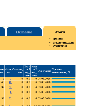
Основное
Итоги
группы
преподаватели
аудитории
План
Факт
ан,
Факт,
Остаток,
в 2
в 2
Процент
Окончание
час.
час.
час.
нед.,
нед.,
выполнения, %
час.
час.
2
2
0
0,0
0
04.05.2026
48
48
0
0,0
6
03.05.2026
32
32
0
0,0
4
03.05.2026
6
6
0
0,0
0
05.05.2026
52
52
0
0,0
6
03.05.2026