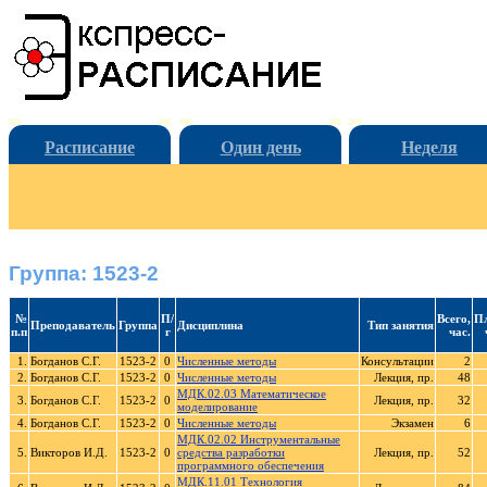
Расписание
Один день
Неделя
Группа: 1523-2
№
П/
Всего,
Пл
Преподаватель
Группа
Дисциплина
Тип занятия
п.п
г
час.
1.
Богданов С.Г.
1523-2
0
Численные методы
Консультации
2
2.
Богданов С.Г.
1523-2
0
Численные методы
Лекция, пр.
48
МДК.02.03 Математическое
3.
Богданов С.Г.
1523-2
0
Лекция, пр.
32
моделирование
4.
Богданов С.Г.
1523-2
0
Численные методы
Экзамен
6
МДК.02.02 Инструментальные
5.
Викторов И.Д.
1523-2
0
средства разработки
Лекция, пр.
52
программного обеспечения
МДК.11.01 Технология