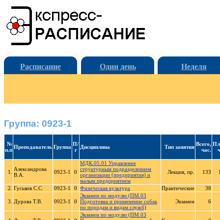
Расписание
Один день
Неделя
Группа: 0923-1
№
П/
Всего,
Пл
Преподаватель
Группа
Дисциплина
Тип занятия
п.п
г
час.
ч
МДК.05.01 Управление
Александрова
структурным подразделением
1.
0923-1
0
Лекция, пр.
133
В.А.
организации (предприятия) и
малым предприятием
2.
Гуськов С.С.
0923-1
0
Физическая культура
Практические
38
Экзамен по модулю (ПМ.03
3.
Дурова Т.В.
0923-1
0
Подготовка и применение собак
Экзамен
6
по породам и видам служб)
Экзамен по модулю (ПМ.03