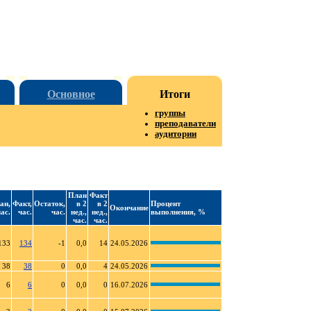
Основное
Итоги
группы
преподаватели
аудитории
План
Факт
ан,
Факт,
Остаток,
в 2
в 2
Процент
Окончание
ас.
час.
час.
нед.,
нед.,
выполнения, %
час.
час.
133
134
-1
0,0
14
24.05.2026
38
38
0
0,0
4
24.05.2026
6
6
0
0,0
0
16.07.2026