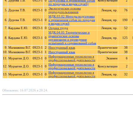
4.
Дурова Т.В.
0923-1
0
Подготовка и применение собак
Консультации
2
по породам и видам служб)
Экологические основы
5.
Дурова Т.В.
0923-1
0
Лекция, пр.
76
природопользования
МДК.03.02 Методы подготовки
6.
Дурова Т.В.
0923-1
0
и применения собак по породам
Лекция, пр.
190
и видам служб
7.
Кардава Е.Ю.
0923-1
0
Охрана труда
Лекция, пр.
52
МДК.04.01 Теоретические и
практические основы
8.
Кардава Е.Ю.
0923-1
0
Лекция, пр.
125
организации и проведения
испытаний и соревнований собак
9.
Малашкина В.Г.
0923-1
2
Иностранный язык
Практические
38
10.
Малашкина В.Г.
0923-1
1
Иностранный язык
Практические
38
Информационные технологии в
11.
Мурыгин Д.О.
0923-1
0
Экзамен
6
профессиональной деятельности
Информационные технологии в
12.
Мурыгин Д.О.
0923-1
0
Консультации
2
профессиональной деятельности
Информационные технологии в
13.
Мурыгин Д.О.
0923-1
0
Лекция, пр.
32
профессиональной деятельности
Обновлено: 16.07.2026 в 20:24.