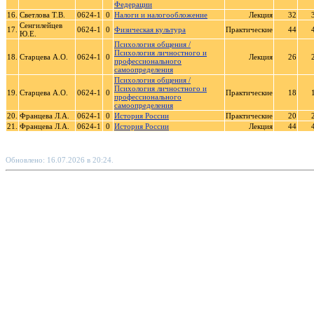
Федерации
16.
Светлова Т.В.
0624-1
0
Налоги и налогообложение
Лекция
32
Сенгилейцев
17.
0624-1
0
Физическая культура
Практические
44
Ю.Е.
Психология общения /
Психология личностного и
18.
Старцева А.О.
0624-1
0
Лекция
26
профессионального
самоопределения
Психология общения /
Психология личностного и
19.
Старцева А.О.
0624-1
0
Практические
18
профессионального
самоопределения
20.
Францева Л.А.
0624-1
0
История России
Практические
20
21.
Францева Л.А.
0624-1
0
История России
Лекция
44
Обновлено: 16.07.2026 в 20:24.