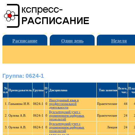
Расписание
Один день
Неделя
Группа: 0624-1
№
П/
Всего,
Пла
Преподаватель
Группа
Дисциплина
Тип занятия
п.п
г
час.
ча
Иностранный язык в
1.
Ганьшина И.Н.
0624-1
0
профессиональной
Практические
44
деятельности
Бухгалтерский учет с
2.
Орлова А.В.
0624-1
0
применением цифровых
Практические
24
технологий
Бухгалтерский учет с
3.
Орлова А.В.
0624-1
0
применением цифровых
Лекция
24
технологий