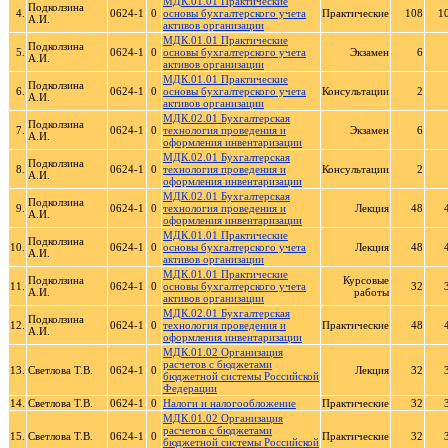
МДК.01.01 Практические
Подколзина
4.
0624-1
0
основы бухгалтерского учета
Практические
108
1
А.И.
активов организации
МДК.01.01 Практические
Подколзина
5.
0624-1
0
основы бухгалтерского учета
Экзамен
6
А.И.
активов организации
МДК.01.01 Практические
Подколзина
6.
0624-1
0
основы бухгалтерского учета
Консультации
2
А.И.
активов организации
МДК.02.01 Бухгалтерская
Подколзина
7.
0624-1
0
технология проведения и
Экзамен
6
А.И.
оформления инвентаризации
МДК.02.01 Бухгалтерская
Подколзина
8.
0624-1
0
технология проведения и
Консультации
2
А.И.
оформления инвентаризации
МДК.02.01 Бухгалтерская
Подколзина
9.
0624-1
0
технология проведения и
Лекция
48
А.И.
оформления инвентаризации
МДК.01.01 Практические
Подколзина
10.
0624-1
0
основы бухгалтерского учета
Лекция
48
А.И.
активов организации
МДК.01.01 Практические
Подколзина
Курсовые
11.
0624-1
0
основы бухгалтерского учета
32
А.И.
работы
активов организации
МДК.02.01 Бухгалтерская
Подколзина
12.
0624-1
0
технология проведения и
Практические
48
А.И.
оформления инвентаризации
МДК.01.02 Организация
расчетов с бюджетами
13.
Светлова Т.В.
0624-1
0
Лекция
32
бюджетной системы Российской
Федерации
14.
Светлова Т.В.
0624-1
0
Налоги и налогообложение
Практические
32
МДК.01.02 Организация
расчетов с бюджетами
15.
Светлова Т.В.
0624-1
0
Практические
32
бюджетной системы Российской