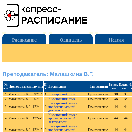
Расписание
Один день
Неделя
Преподаватель: Малашкина В.Г.
№
П/
Всего,
План,
Ф
Преподаватель
Группа
Дисциплина
Тип занятия
п.п
г
час.
час.
1.
Малашкина В.Г.
0923-1
1
Иностранный язык
Практические
38
38
2.
Малашкина В.Г.
0923-1
2
Иностранный язык
Практические
38
38
Иностранный язык в
3.
Малашкина В.Г.
1224-1
0
профессиональной
Практические
44
44
деятельности
Иностранный язык в
4.
Малашкина В.Г.
1224-2
0
профессиональной
Практические
44
44
деятельности
Иностранный язык в
5.
Малашкина В.Г.
1224-3
0
профессиональной
Практические
44
44