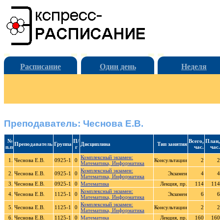
Расписание
Один день
Неделя
Преподаватель: Чеснова Е.В.
№
П/
Всего,
План,
Преподаватель
Группа
Дисциплина
Тип занятия
п.п
г
час.
час.
Комплексный экзамен:
1.
Чеснова Е.В.
0925-1
0
Консультации
2
2
Математика, Информатика
Комплексный экзамен:
2.
Чеснова Е.В.
0925-1
0
Экзамен
4
4
Математика, Информатика
3.
Чеснова Е.В.
0925-1
0
Математика
Лекция, пр.
114
114
Комплексный экзамен:
4.
Чеснова Е.В.
1125-1
0
Экзамен
6
6
Математика, Информатика
Комплексный экзамен:
5.
Чеснова Е.В.
1125-1
0
Консультации
2
2
Математика, Информатика
6.
Чеснова Е.В.
1125-1
0
Математика
Лекция, пр.
160
160