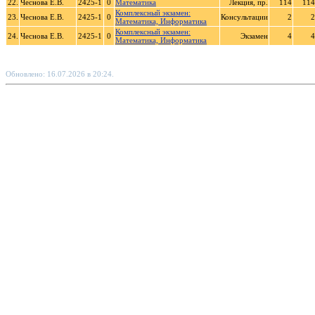
22.
Чеснова Е.В.
2425-1
0
Математика
Лекция, пр.
114
114
Комплексный экзамен:
23.
Чеснова Е.В.
2425-1
0
Консультации
2
2
Математика, Информатика
Комплексный экзамен:
24.
Чеснова Е.В.
2425-1
0
Экзамен
4
4
Математика, Информатика
Обновлено: 16.07.2026 в 20:24.