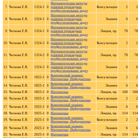
Математические методы
7.
Чеснова Е.В.
1324-1
0
решения прикладных
Консультации
2
2
профессиональных задач
Математические методы
8.
Чеснова Е.В.
1324-1
0
решения прикладных
Экзамен
6
6
профессиональных задач
Математические методы
9.
Чеснова Е.В.
1324-1
0
решения прикладных
Лекция, пр.
78
78
профессиональных задач
Математические методы
10.
Чеснова Е.В.
1324-2
0
решения прикладных
Консультации
2
2
профессиональных задач
Математические методы
11.
Чеснова Е.В.
1324-2
0
решения прикладных
Лекция, пр.
78
78
профессиональных задач
Математические методы
12.
Чеснова Е.В.
1324-2
0
решения прикладных
Экзамен
6
6
профессиональных задач
Комплексный экзамен:
13.
Чеснова Е.В.
1825-1
0
Консультации
2
2
Математика, Информатика
Комплексный экзамен:
14.
Чеснова Е.В.
1825-1
0
Экзамен
6
6
Математика, Информатика
15.
Чеснова Е.В.
1825-1
0
Математика
Лекция, пр.
160
160
Комплексный экзамен:
16.
Чеснова Е.В.
1925-1
0
Консультации
2
2
Математика, Информатика
Комплексный экзамен:
17.
Чеснова Е.В.
1925-1
0
Экзамен
6
6
Математика, Информатика
18.
Чеснова Е.В.
1925-1
0
Математика
Лекция, пр.
114
114
Комплексный экзамен:
19.
Чеснова Е.В.
2025-1
0
Консультации
2
2
Математика, Информатика
Комплексный экзамен:
20.
Чеснова Е.В.
2025-1
0
Экзамен
6
6
Математика, Информатика
21.
Чеснова Е.В.
2025-1
0
Математика
Лекция, пр.
114
114