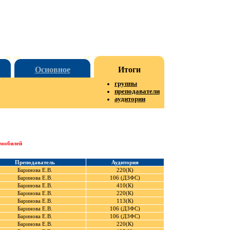
Основное
Итоги
группы
преподаватели
аудитории
омобилей
Преподаватель
Аудитория
Баринова Е.В.
220(К)
Баринова Е.В.
106 (ДЗФС)
Баринова Е.В.
410(К)
Баринова Е.В.
220(К)
Баринова Е.В.
113(К)
Баринова Е.В.
106 (ДЗФС)
Баринова Е.В.
106 (ДЗФС)
Баринова Е.В.
220(К)