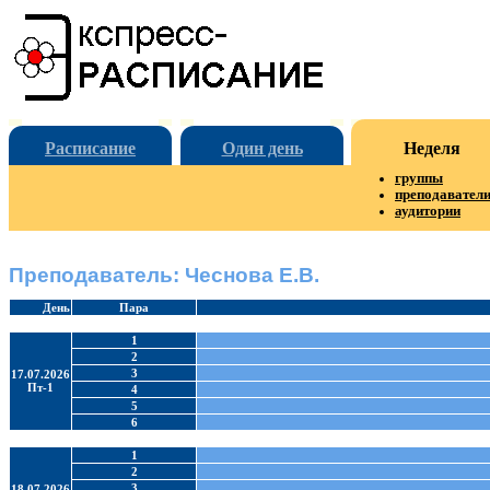
Расписание
Один день
Неделя
группы
преподавател
аудитории
Преподаватель: Чеснова Е.В.
День
Пара
1
2
3
17.07.2026
Пт-1
4
5
6
1
2
3
18.07.2026