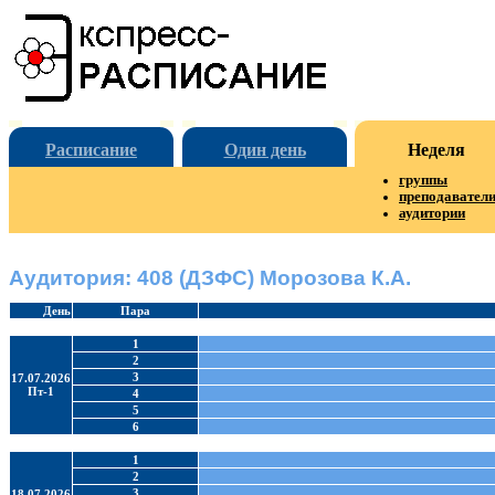
Расписание
Один день
Неделя
группы
преподавател
аудитории
Аудитория: 408 (ДЗФС) Морозова К.А.
День
Пара
1
2
3
17.07.2026
Пт-1
4
5
6
1
2
3
18.07.2026