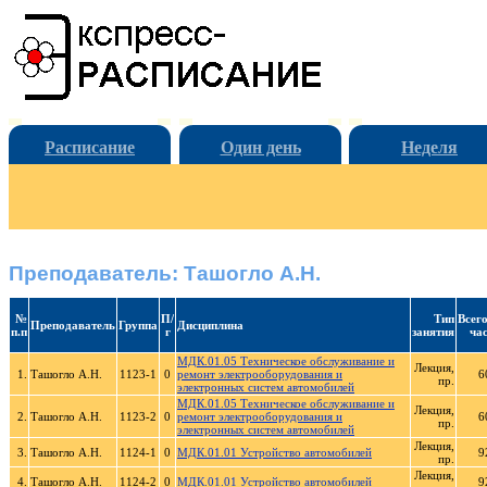
Расписание
Один день
Неделя
Преподаватель: Ташогло А.Н.
№
П/
Тип
Всего
Преподаватель
Группа
Дисциплина
п.п
г
занятия
час
МДК.01.05 Техническое обслуживание и
Лекция,
1.
Ташогло А.Н.
1123-1
0
ремонт электрооборудования и
6
пр.
электронных систем автомобилей
МДК.01.05 Техническое обслуживание и
Лекция,
2.
Ташогло А.Н.
1123-2
0
ремонт электрооборудования и
6
пр.
электронных систем автомобилей
Лекция,
3.
Ташогло А.Н.
1124-1
0
МДК.01.01 Устройство автомобилей
9
пр.
Лекция,
4.
Ташогло А.Н.
1124-2
0
МДК.01.01 Устройство автомобилей
9