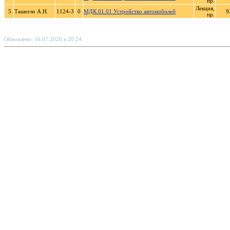
пр.
Лекция,
5.
Ташогло А.Н.
1124-3
0
МДК.01.01 Устройство автомобилей
9
пр.
Обновлено: 16.07.2026 в 20:24.