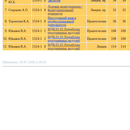
6.
1524-1
0
Экология
Лекция, пр.
54
54
Ю.А.
Деловые коммуникации /
7.
Старцева А.О.
1524-1
0
Коммуникативный
Лекция, пр.
32
32
практикум
Иностранный язык в
8.
Терентьев К.А.
1524-1
0
профессиональной
Практические
36
36
деятельности
МДК.01.01 Разработка
9.
Южаков В.А.
1524-1
1
Практические
108
108
программных модулей
МДК.01.01 Разработка
10.
Южаков В.А.
1524-1
2
Практические
108
108
программных модулей
МДК.01.01 Разработка
11.
Южаков В.А.
1524-1
0
Лекция
114
114
программных модулей
Обновлено: 16.07.2026 в 20:24.