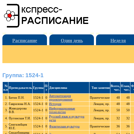
Расписание
Один день
Неделя
Группа: 1524-1
№
П/
Всего,
План,
Ф
Преподаватель
Группа
Дисциплина
Тип занятия
п.п
г
час.
час.
Автоматизация
1.
Батин П.Н.
1524-1
0
Практические
48
48
проектирования
2.
Гаврилова Н.А.
1524-1
0
История
Лекция, пр.
48
48
Живодерова
Информационные
3.
1524-1
0
Лекция, пр.
50
50
В.В.
технологии
Русский язык и культура
4.
Пугинская Т.И.
1524-1
0
Лекция, пр.
32
32
речи
Сенгилейцев
5.
1524-1
0
Физическая культура
Практические
36
36
Ю.Е.
Сердобинцева