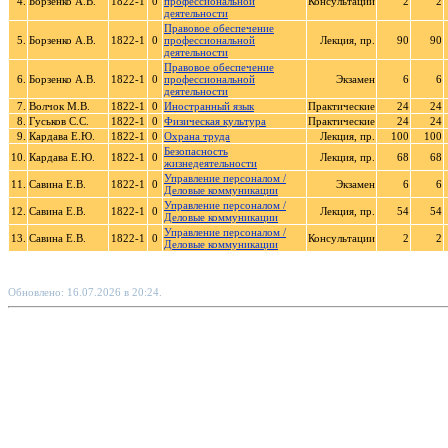
4.
Борзенко А.В.
1822-1
0
профессиональной
Консультации
2
2
деятельности
Правовое обеспечение
5.
Борзенко А.В.
1822-1
0
профессиональной
Лекция, пр.
90
90
деятельности
Правовое обеспечение
6.
Борзенко А.В.
1822-1
0
профессиональной
Экзамен
6
6
деятельности
7.
Волчок М.В.
1822-1
0
Иностранный язык
Практические
24
24
8.
Гуськов С.С.
1822-1
0
Физическая культура
Практические
24
24
9.
Кардава Е.Ю.
1822-1
0
Охрана труда
Лекция, пр.
100
100
Безопасность
10.
Кардава Е.Ю.
1822-1
0
Лекция, пр.
68
68
жизнедеятельности
Управление персоналом /
11.
Савина Е.В.
1822-1
0
Экзамен
6
6
Деловые коммуникации
Управление персоналом /
12.
Савина Е.В.
1822-1
0
Лекция, пр.
54
54
Деловые коммуникации
Управление персоналом /
13.
Савина Е.В.
1822-1
0
Консультации
2
2
Деловые коммуникации
Обновлено: 16.07.2026 в 20:24.