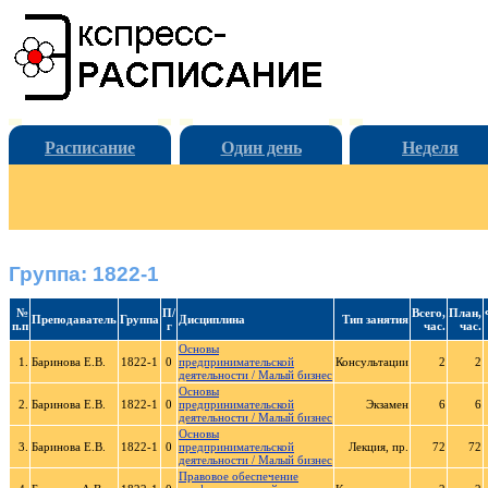
Расписание
Один день
Неделя
Группа: 1822-1
№
П/
Всего,
План,
Преподаватель
Группа
Дисциплина
Тип занятия
п.п
г
час.
час.
Основы
1.
Баринова Е.В.
1822-1
0
предпринимательской
Консультации
2
2
деятельности / Малый бизнес
Основы
2.
Баринова Е.В.
1822-1
0
предпринимательской
Экзамен
6
6
деятельности / Малый бизнес
Основы
3.
Баринова Е.В.
1822-1
0
предпринимательской
Лекция, пр.
72
72
деятельности / Малый бизнес
Правовое обеспечение