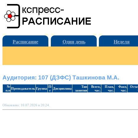
Расписание
Один день
Неделя
Аудитория: 107 (ДЗФС) Ташкинова М.А.
№
П/
Тип
Всего,
План,
Факт,
Оста
Преподаватель
Группа
Дисциплина
п.п
г
занятия
час.
час.
час.
Обновлено: 16.07.2026 в 20:24.