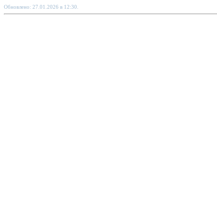
Обновлено: 27.01.2026 в 12:30.