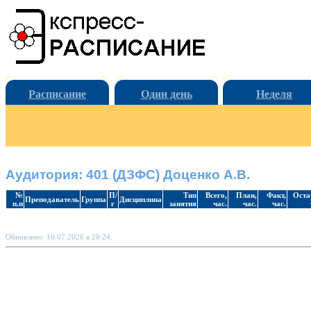
Расписание
Один день
Неделя
Аудитория: 401 (ДЗФС) Доценко А.В.
№
П/
Тип
Всего,
План,
Факт,
Оста
Преподаватель
Группа
Дисциплина
п.п
г
занятия
час.
час.
час.
Обновлено: 16.07.2026 в 20:24.