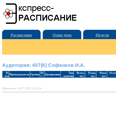
Расписание
Один день
Неделя
Аудитория: 407(К) Софенков И.А.
№
П/
Тип
Всего,
План,
Факт,
Оста
Преподаватель
Группа
Дисциплина
п.п
г
занятия
час.
час.
час.
Обновлено: 16.07.2026 в 20:24.