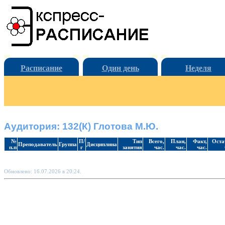
Расписание
Один день
Неделя
Аудитория: 132(К) Глотова М.Ю.
№
П/
Тип
Всего,
План,
Факт,
Оста
Преподаватель
Группа
Дисциплина
п.п
г
занятия
час.
час.
час.
Обновлено: 16.07.2026 в 20:24.