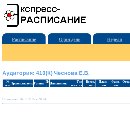
Расписание
Один день
Неделя
Аудитория: 410(К) Чеснова Е.В.
№
П/
Тип
Всего,
План,
Факт,
Оста
Преподаватель
Группа
Дисциплина
п.п
г
занятия
час.
час.
час.
Обновлено: 16.07.2026 в 20:24.