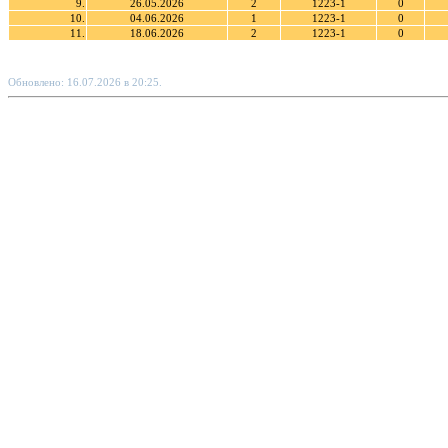
9.
26.05.2026
2
1223-1
0
10.
04.06.2026
1
1223-1
0
11.
18.06.2026
2
1223-1
0
Обновлено: 16.07.2026 в 20:25.