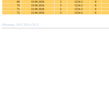
69.
19.06.2026
2
1224-2
0
70.
19.06.2026
3
1224-2
0
71.
22.06.2026
2
1224-2
0
72.
22.06.2026
3
1224-2
0
Обновлено: 16.07.2026 в 20:25.