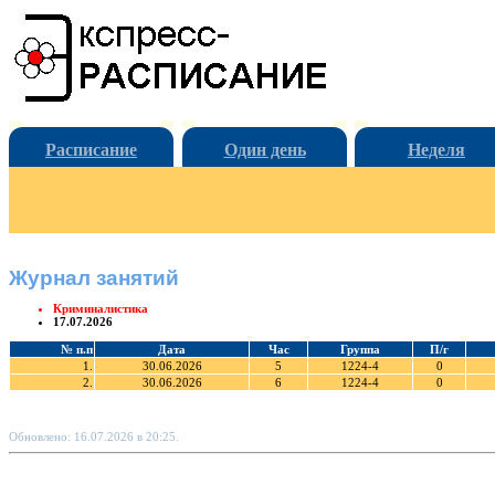
Расписание
Один день
Неделя
Журнал занятий
Криминалистика
17.07.2026
№ п.п
Дата
Час
Группа
П/г
1.
30.06.2026
5
1224-4
0
2.
30.06.2026
6
1224-4
0
Обновлено: 16.07.2026 в 20:25.