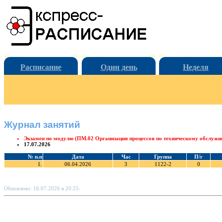
Расписание
Один день
Неделя
Журнал занятий
Экзамен по модулю (ПМ.02 Организация процессов по техническому обслужи
17.07.2026
№ п.п
Дата
Час
Группа
П/г
1.
06.04.2026
3
1122-2
0
Обновлено: 16.07.2026 в 20:25.