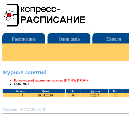
Расписание
Один день
Неделя
Журнал занятий
Комплексный экзамен по модулю (ПМ.03; ПМ.04)
17.07.2026
№ п.п
Дата
Час
Группа
П/г
1.
10.04.2026
6
0822-1
0
Обновлено: 16.07.2026 в 20:25.