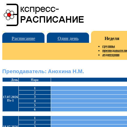
Расписание
Один день
Неделя
группы
преподавател
аудитории
Преподаватель: Анохина Н.М.
День
Пара
1
2
3
17.07.2026
Пт-1
4
5
6
1
2
3
18.07.2026