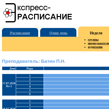
Расписание
Один день
Неделя
группы
преподавател
аудитории
Преподаватель: Батин П.Н.
День
Пара
1
2
3
17.07.2026
Пт-1
4
5
6
1
2
3
18.07.2026