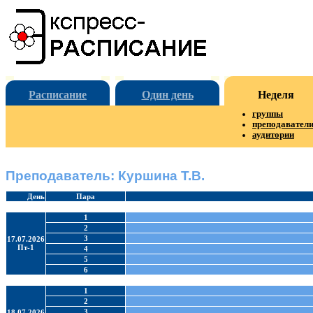
Расписание
Один день
Неделя
группы
преподавател
аудитории
Преподаватель: Куршина Т.В.
День
Пара
1
2
3
17.07.2026
Пт-1
4
5
6
1
2
3
18.07.2026