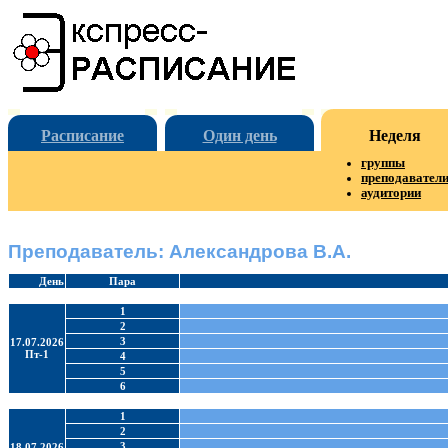
Расписание
Один день
Неделя
группы
преподавател
аудитории
Преподаватель: Александрова В.А.
День
Пара
1
2
3
17.07.2026
Пт-1
4
5
6
1
2
3
18.07.2026