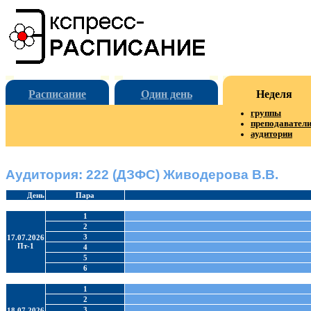
Расписание
Один день
Неделя
группы
преподавател
аудитории
Аудитория: 222 (ДЗФС) Живодерова В.В.
День
Пара
1
2
3
17.07.2026
Пт-1
4
5
6
1
2
3
18.07.2026