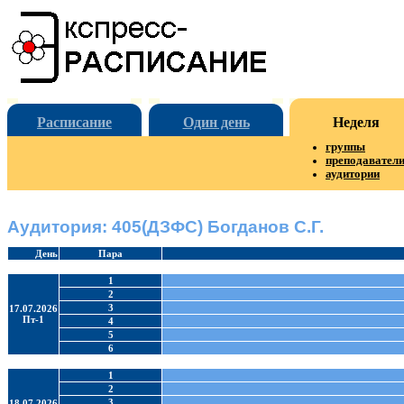
Расписание
Один день
Неделя
группы
преподавател
аудитории
Аудитория: 405(ДЗФС) Богданов С.Г.
День
Пара
1
2
3
17.07.2026
Пт-1
4
5
6
1
2
3
18.07.2026