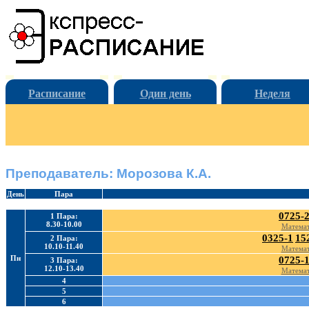
Расписание
Один день
Неделя
Преподаватель: Морозова К.А.
День
Пара
0725-
1 Пара:
8.30-10.00
Математ
0325-1
15
2 Пара:
10.10-11.40
Математ
Пн
0725-
3 Пара:
12.10-13.40
Математ
4
5
6