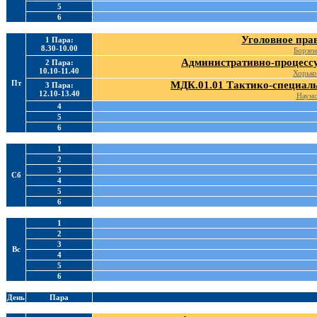
5
6
Уголовное пра
1 Пара:
8.30-10.00
Борзен
Административно-процессу
2 Пара:
10.10-11.40
Хорько
Пт
МДК.01.01 Тактико-специаль
3 Пара:
12.10-13.40
Наумо
4
5
6
1
2
3
Сб
4
5
6
1
2
3
Вс
4
5
6
День
Пара