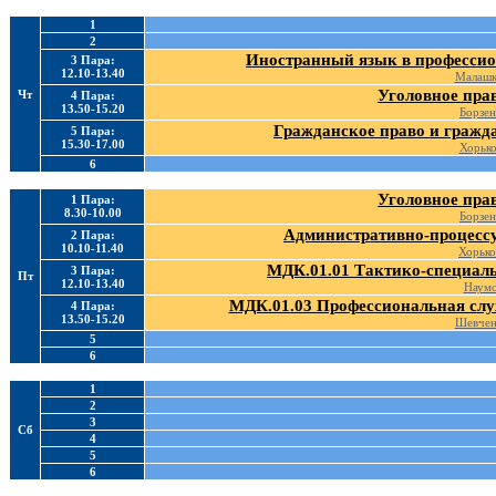
1
2
Иностранный язык в профессио
3 Пара:
12.10-13.40
Малашк
Уголовное пра
Чт
4 Пара:
13.50-15.20
Борзен
Гражданское право и гражд
5 Пара:
15.30-17.00
Хорько
6
Уголовное пра
1 Пара:
8.30-10.00
Борзен
Административно-процессу
2 Пара:
10.10-11.40
Хорько
МДК.01.01 Тактико-специаль
3 Пара:
Пт
12.10-13.40
Наумо
МДК.01.03 Профессиональная слу
4 Пара:
13.50-15.20
Шевчен
5
6
1
2
3
Сб
4
5
6