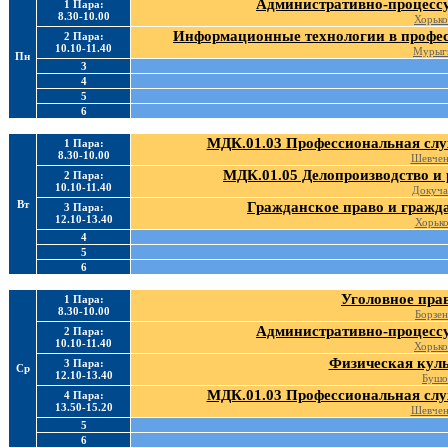
Административно-процессу
1 Пара:
8.30-10.00
Хорько
Информационные технологии в профес
2 Пара:
10.10-11.40
Мурыг
Пн
3
4
5
6
МДК.01.03 Профессиональная слу
1 Пара:
8.30-10.00
Шевчен
МДК.01.05 Делопроизводство и 
2 Пара:
10.10-11.40
Докуча
Вт
Гражданское право и гражд
3 Пара:
12.10-13.40
Хорько
4
5
6
Уголовное пра
1 Пара:
8.30-10.00
Борзен
Административно-процессу
2 Пара:
10.10-11.40
Хорько
Физическая куль
3 Пара:
Ср
12.10-13.40
Бушо
МДК.01.03 Профессиональная слу
4 Пара:
13.50-15.20
Шевчен
5
6