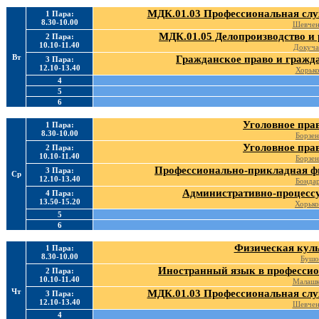
МДК.01.03 Профессиональная слу
1 Пара:
8.30-10.00
Шевчен
МДК.01.05 Делопроизводство и 
2 Пара:
10.10-11.40
Докуча
Вт
Гражданское право и гражд
3 Пара:
12.10-13.40
Хорько
4
5
6
Уголовное пра
1 Пара:
8.30-10.00
Борзен
Уголовное пра
2 Пара:
10.10-11.40
Борзен
Профессионально-прикладная фи
3 Пара:
Ср
12.10-13.40
Бонда
Административно-процессу
4 Пара:
13.50-15.20
Хорько
5
6
Физическая куль
1 Пара:
8.30-10.00
Бушо
Иностранный язык в профессио
2 Пара:
10.10-11.40
Малашк
Чт
МДК.01.03 Профессиональная слу
3 Пара:
12.10-13.40
Шевчен
4