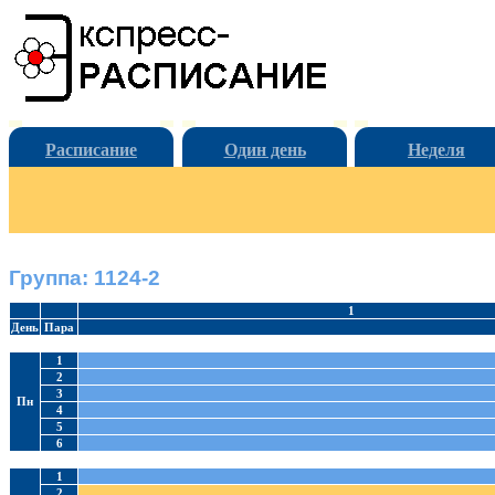
Расписание
Один день
Неделя
Группа: 1124-2
1
День
Пара
1
2
3
Пн
4
5
6
1
2