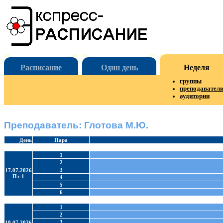
Расписание
Один день
Неделя
группы
преподавател
аудитории
Преподаватель: Глотова М.Ю.
День
Пара
1
2
3
17.07.2026
Пт-1
4
5
6
1
2
3
18.07.2026