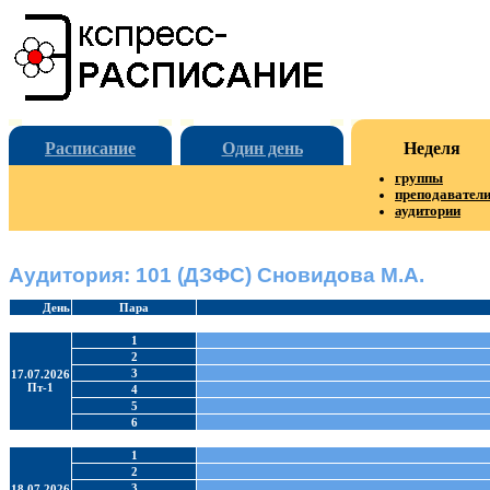
Расписание
Один день
Неделя
группы
преподавател
аудитории
Аудитория: 101 (ДЗФС) Сновидова М.А.
День
Пара
1
2
3
17.07.2026
Пт-1
4
5
6
1
2
3
18.07.2026