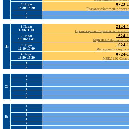
0723-1
4 Пара:
13.50-15.20
Правовое обеспечение профес
5
6
2124-1
1 Пара:
8.30-10.00
Организационно-правовое обеспечен
1624-1
2 Пара:
10.10-11.40
МДК.01.02 Изучение осн
1624-1
3 Пара:
Пт
12.10-13.40
Менеджмент в туризме
0724-1
4 Пара:
13.50-15.20
МДК.01.02 Складс
5
6
1
2
3
Сб
4
5
6
1
2
3
Вс
4
5
6