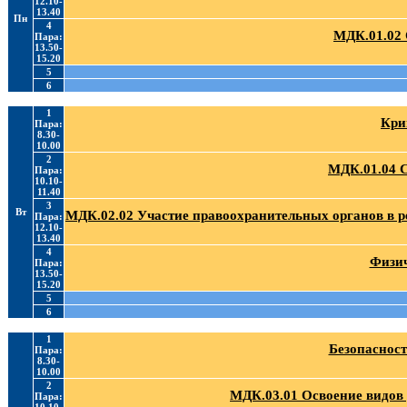
12.10-
13.40
Пн
4
МДК.01.02 
Пара:
13.50-
15.20
5
6
1
Кри
Пара:
8.30-
10.00
2
МДК.01.04 
Пара:
10.10-
11.40
3
Вт
МДК.02.02 Участие правоохранительных органов в 
Пара:
12.10-
13.40
4
Физич
Пара:
13.50-
15.20
5
6
1
Безопасност
Пара:
8.30-
10.00
2
МДК.03.01 Освоение видов
Пара: