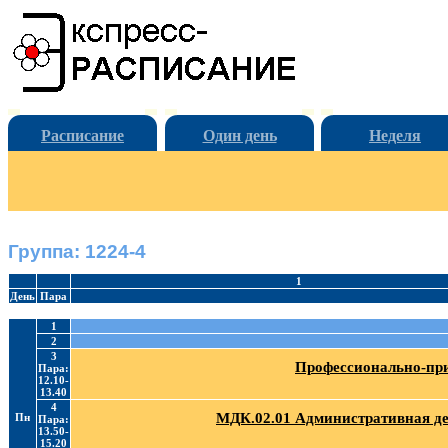
Расписание
Один день
Неделя
Группа: 1224-4
1
День
Пара
1
2
3
Профессионально-при
Пара:
12.10-
13.40
4
МДК.02.01 Административная де
Пн
Пара:
13.50-
15.20