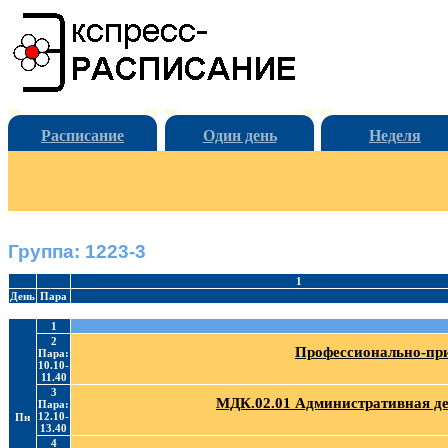
Расписание
Один день
Неделя
Группа: 1223-3
1
День
Пара
1
2
Профессионально-при
Пара:
10.10-
11.40
3
МДК.02.01 Административная де
Пара:
12.10-
Пн
13.40
4