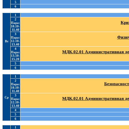
5
6
1
2
Кри
Пара:
10.10-
11.40
3
Физич
Пара:
12.10-
Вт
13.40
4
МДК.02.01 Административная де
Пара:
13.50-
15.20
5
6
1
2
Безопасност
Пара:
10.10-
11.40
3
Ср
МДК.02.01 Административная де
Пара:
12.10-
13.40
4
5
6
1