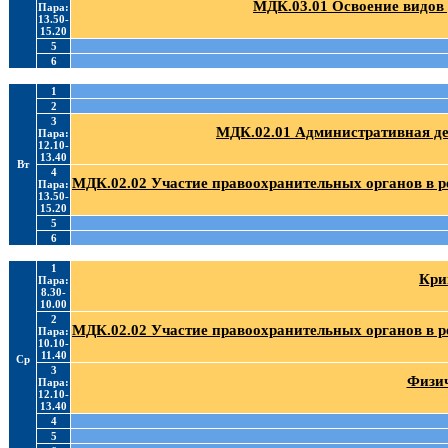
МДК.03.01 Освоение видов
Пара:
13.50-
15.20
5
6
1
2
3
МДК.02.01 Административная де
Пара:
12.10-
13.40
Вт
4
МДК.02.02 Участие правоохранительных органов в 
Пара:
13.50-
15.20
5
6
1
Кри
Пара:
8.30-
10.00
2
МДК.02.02 Участие правоохранительных органов в 
Пара:
10.10-
11.40
Ср
3
Физич
Пара:
12.10-
13.40
4
5