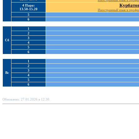
Иностранный язык в профе
Курбатов
4 Пара:
13.50-15.20
Иностранный язык в профе
5
6
1
2
3
Сб
4
5
6
1
2
3
Вс
4
5
6
Обновлено: 27.01.2026 в 12:30.